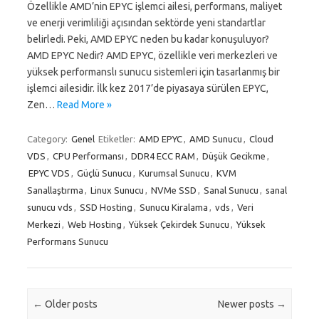
Özellikle AMD’nin EPYC işlemci ailesi, performans, maliyet
ve enerji verimliliği açısından sektörde yeni standartlar
belirledi. Peki, AMD EPYC neden bu kadar konuşuluyor?
AMD EPYC Nedir? AMD EPYC, özellikle veri merkezleri ve
yüksek performanslı sunucu sistemleri için tasarlanmış bir
işlemci ailesidir. İlk kez 2017’de piyasaya sürülen EPYC,
Zen…
Read More »
Category:
Genel
Etiketler:
AMD EPYC
,
AMD Sunucu
,
Cloud
VDS
,
CPU Performansı
,
DDR4 ECC RAM
,
Düşük Gecikme
,
EPYC VDS
,
Güçlü Sunucu
,
Kurumsal Sunucu
,
KVM
Sanallaştırma
,
Linux Sunucu
,
NVMe SSD
,
Sanal Sunucu
,
sanal
sunucu vds
,
SSD Hosting
,
Sunucu Kiralama
,
vds
,
Veri
Merkezi
,
Web Hosting
,
Yüksek Çekirdek Sunucu
,
Yüksek
Performans Sunucu
Post navigation
←
Older posts
Newer posts
→