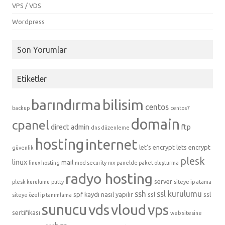
VPS / VDS
Wordpress
Son Yorumlar
Etiketler
barındırma
bilisim
centos
backup
centos7
domain
cpanel
direct admin
ftp
dns düzenleme
hosting
internet
let's encrypt
lets encrypt
güvenlik
plesk
linux
mail
linux hosting
mod security
mx
panelde paket oluşturma
radyo hosting
server
plesk kurulumu
putty
siteye ip atama
ssh
ssl kurulumu
spf kaydı nasıl yapılır
ssl
ssl
siteye özel ip tanımlama
sunucu
vds
vloud
vps
sertifikası
web sitesine