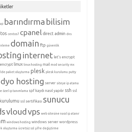
iketler
barındırma
bilisim
up
cpanel
tos
direct admin
centos7
dns
domain
ftp
enleme
güvenlik
osting
internet
let's encrypt
linux
 encrypt
mail
linux hosting
mod security
mx
plesk
lde paket oluşturma
plesk kurulumu
putty
adyo hosting
server
siteye ip atama
ssh
spf kaydı nasıl yapılır
ssl
ye özel ip tanımlama
sunucu
 kurulumu
ssl sertifikası
ds
vloud
vps
web sitesine nasıl ip atanır
hm
windows server
wordpress
windows hosting
k oluşturma
ücretsiz ssl
şifre değiştirme