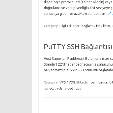
diğer login protokolleri (Telnet, Rlogin) veya
doğrulama ve veri güvenliğini üst seviyeye ç
sunucuya giden ve uzaktaki sunucudan…
Re
Category:
Bilgi
Etiketler:
bağlantı
,
ftp
,
linux
,
PuTTY SSH Bağlantısı 
Host Name (or IP address): Bölümüne ister su
Standart 22’dir eğer bağnacağınız sunucunun
bağlanmazsınız. SSH: SSH oturumu başlatabilm
Category:
VPS / VDS
Etiketler:
barındırma
,
bi
sunucu
,
vds
,
vloud
,
vps