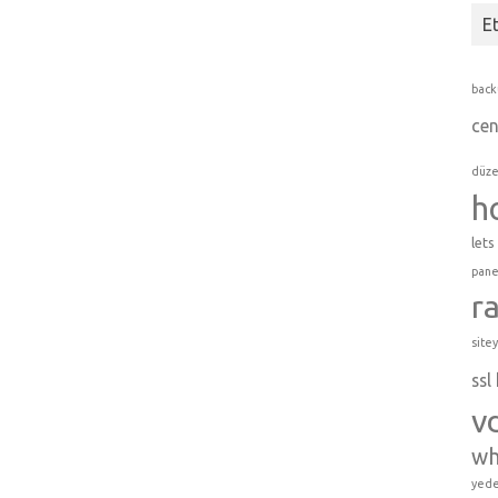
Et
back
cen
düz
h
lets
pane
r
site
ssl
v
w
yede