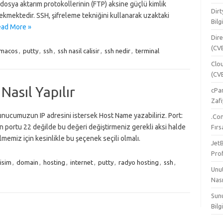
 dosya aktarım protokollerinin (FTP) aksine güçlü kimlik
Dirt
ekmektedir. SSH, şifreleme tekniğini kullanarak uzaktaki
Bilg
ad More »
Dire
(CV
macos
,
putty
,
ssh
,
ssh nasil calisir
,
ssh nedir
,
terminal
Clou
(CV
Nasıl Yapılır
cPa
Zafi
nucumuzun IP adresini istersek Host Name yazabiliriz. Port:
.Com
 portu 22 değilde bu değeri değiştirmeniz gerekli aksi halde
Fırs
emiz için kesinlikle bu şeçenek seçili olmalı.
JetB
Pro
lisim
,
domain
,
hosting
,
internet
,
putty
,
radyo hosting
,
ssh
,
Unu
Nası
Sun
Bilg