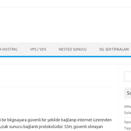
R HOSTING
VPS / VDS
NESTED SUNUCU
SSL SERTIFIKALARI
Ara
S
VMw
Sist
i bir bilgisayara güvenli bir şekilde bağlanıp internet üzerinden
Yan
uzak sunucu bağlantı protokolüdür. SSH, güvenli olmayan
Taşı