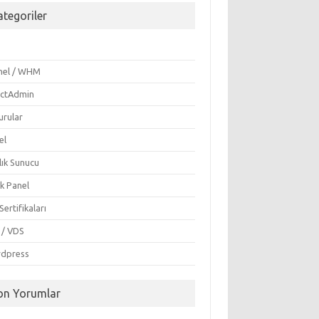
ategoriler
i
nel / WHM
ectAdmin
urular
el
lık Sunucu
k Panel
Sertifikaları
 / VDS
dpress
on Yorumlar