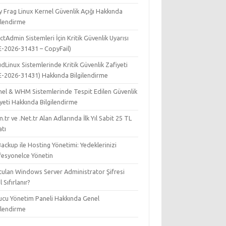
y Frag Linux Kernel Güvenlik Açığı Hakkında
ilendirme
ctAdmin Sistemleri İçin Kritik Güvenlik Uyarısı
E-2026-31431 – CopyFail)
dLinux Sistemlerinde Kritik Güvenlik Zafiyeti
E-2026-31431) Hakkında Bilgilendirme
nel & WHM Sistemlerinde Tespit Edilen Güvenlik
yeti Hakkında Bilgilendirme
.tr ve .Net.tr Alan Adlarında İlk Yıl Sabit 25 TL
atı
ackup ile Hosting Yönetimi: Yedeklerinizi
fesyonelce Yönetin
tulan Windows Server Administrator Şifresi
l Sıfırlanır?
ucu Yönetim Paneli Hakkında Genel
ilendirme