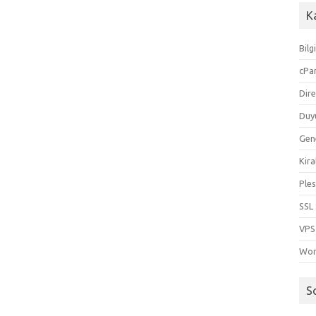
K
Bilg
cPa
Dir
Duy
Gen
Kira
Ples
SSL 
VPS
Wor
S