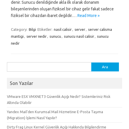
denir. Sunucu denildiğinde akla ilk olarak donanım
bileşenlerinden oluşan fiziksel bir cihaz gelir fakat sadece
fiziksel bir cihazdan ibaret değildir.…
Read More »
Category:
Bilgi
Etiketler:
nasil calisir
,
server
,
server calisma
mantigi
,
server nedir
,
sunucu
,
sunucu nasil calisir
,
sunucu
nedir
Arama:
Son Yazılar
VMware ESX VMXNET3 Güvenlik Açığı Nedir? Sistemleriniz Risk
Altında Olabilir
Yandex Mail’den Kurumsal Mail Hizmetine E-Posta Taşıma
(Migration) İşlemi Nasıl Yapılır?
Dirty Frag Linux Kernel Güvenlik Açığı Hakkında Bilgilendirme