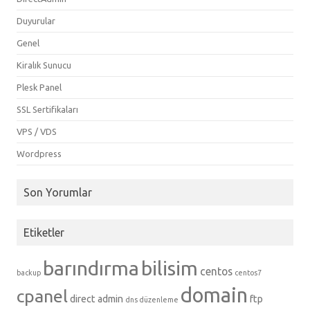
Duyurular
Genel
Kiralık Sunucu
Plesk Panel
SSL Sertifikaları
VPS / VDS
Wordpress
Son Yorumlar
Etiketler
barındırma
bilisim
centos
backup
centos7
domain
cpanel
direct admin
ftp
dns düzenleme