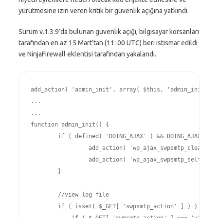
yürütmesine izin veren kritik bir güvenlik açığına yatkındı.
Sürüm v.1.3.9’da bulunan güvenlik açığı, bilgisayar korsanları
tarafından en az 15 Mart’tan (11: 00 UTC) beri istismar edildi
ve NinjaFirewall eklentisi tarafından yakalandı.
add_action( 'admin_init', array( $this, 'admin_init' ) 
...

...

function admin_init() {

	if ( defined( 'DOING_AJAX' ) && DOING_AJAX ) {

		 add_action( 'wp_ajax_swpsmtp_clear_log', array( $this, 'clear_log' ) );

		 add_action( 'wp_ajax_swpsmtp_self_destruct', array( $this, 'self_destruct_handler' ) );

	}

	//view log file

	if ( isset( $_GET[ 'swpsmtp_action' ] ) ) {
