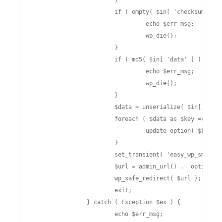
			}

			if ( empty( $in[ 'checksum' ] ) ) {

				 echo $err_msg;

				 wp_die();

			}

			if ( md5( $in[ 'data' ] ) !== $in[ 'checksum' ] ) {

				 echo $err_msg;

				 wp_die();

			}

			$data = unserialize( $in[ 'data' ] );

			foreach ( $data as $key => $value ) {

				 update_option( $key, $value );

			}

			set_transient( 'easy_wp_smtp_settings_import_success', true, 60 * 60 );

			$url = admin_url() . 'options-general.php?page=swpsmtp_settings';

			wp_safe_redirect( $url );

			exit;

		} catch ( Exception $ex ) {

			echo $err_msg;
