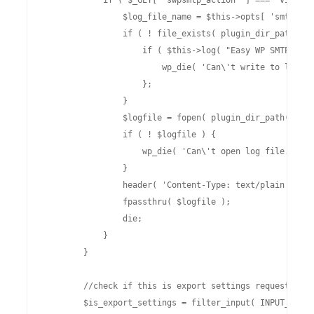
	    if ( $_GET[ 'swpsmtp_action' ] === 'view_log' ) {

		$log_file_name = $this->opts[ 'smtp_settings' ][ 'log_file_name' ];

		if ( ! file_exists( plugin_dir_path( __FILE__ ) . $log_file_name ) ) {

		    if ( $this->log( "Easy WP SMTP debug log file\r\n\r\n" ) === false ) {

			wp_die( 'Can\'t write to log file. Check if plugin directory  (' . plugin_dir_path( __FILE__ ) . ') is writeable.' );

		    };

		}

		$logfile = fopen( plugin_dir_path( __FILE__ ) . $log_file_name, 'rb' );

		if ( ! $logfile ) {

		    wp_die( 'Can\'t open log file.' );

		}

		header( 'Content-Type: text/plain' );

		fpassthru( $logfile );

		die;

	    }

	}

	//check if this is export settings request

	$is_export_settings = filter_input( INPUT_POST, 'swpsmtp_export_settings', FILTER_SANITIZE_NUMBER_INT );
