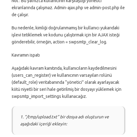
Not : Bu yalnızca kullanıcının karşılaştığı yönetici
ekranlarında çalışmaz. Admin-ajax.php ve admin-post.php ile
de çalışır.
Bu nedenle, kimliği doğrulanmamış bir kullanıcı yukarıdaki
işlevi tetiklemek ve kodunu çalıştırmak için bir AJAX isteği
gönderebilir, örneğin, action = swpsmtp_clear_log.
Kavramın ispatı
Aşağıdaki kavram kanıtında, kullanıcıların kaydedilmesini
(users_can_register) ve kullanıcının varsayılan rolünü
(default_role) veritabanında “yönetici” olarak ayarlayacak
kötü niyetli bir seri hale getirilmiş bir dosyayı yüklemek için
swpsmtp_import_settings kullanacağız.
1. “/tmp/upload.txt” bir dosya adı oluşturun ve
aşağıdaki içeriği ekleyin: