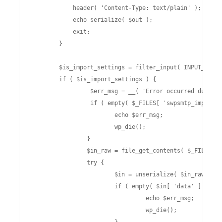
	    header( 'Content-Type: text/plain' );

	    echo serialize( $out );

	    exit;

	}

	$is_import_settings = filter_input( INPUT_POST, 'swpsmtp_import_settings', FILTER_SANITIZE_NUMBER_INT );

	if ( $is_import_settings ) {

		 $err_msg = __( 'Error occurred during settings import', 'easy-wp-smtp' );

		 if ( empty( $_FILES[ 'swpsmtp_import_settings_file' ] ) ) {

			echo $err_msg;

			wp_die();

		}

		$in_raw = file_get_contents( $_FILES[ 'swpsmtp_import_settings_file' ][ 'tmp_name' ] );

		try {

			$in = unserialize( $in_raw );

			if ( empty( $in[ 'data' ] ) ) {

				 echo $err_msg;

				 wp_die();
