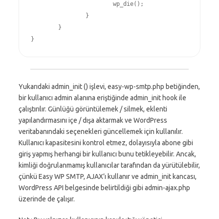
			wp_die();

		}

	}

}
Yukarıdaki admin_init () işlevi, easy-wp-smtp.php betiğinden,
bir kullanıcı admin alanına eriştiğinde admin_init hook ile
çalıştırılır. Günlüğü görüntülemek / silmek, eklenti
yapılandırmasını içe / dışa aktarmak ve WordPress
veritabanındaki seçenekleri güncellemek için kullanılır.
Kullanıcı kapasitesini kontrol etmez, dolayısıyla abone gibi
giriş yapmış herhangi bir kullanıcı bunu tetikleyebilir. Ancak,
kimliği doğrulanmamış kullanıcılar tarafından da yürütülebilir,
çünkü Easy WP SMTP, AJAX’ı kullanır ve admin_init kancası,
WordPress API belgesinde belirtildiği gibi admin-ajax.php
üzerinde de çalışır.