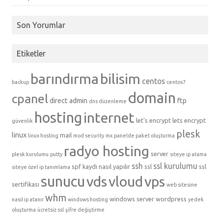
Son Yorumlar
Etiketler
barındırma
bilisim
centos
backup
centos7
domain
cpanel
direct admin
ftp
dns düzenleme
hosting
internet
let's encrypt
lets encrypt
güvenlik
plesk
linux
mail
linux hosting
mod security
mx
panelde paket oluşturma
radyo hosting
server
plesk kurulumu
putty
siteye ip atama
ssh
ssl kurulumu
spf kaydı nasıl yapılır
ssl
ssl
siteye özel ip tanımlama
sunucu
vds
vloud
vps
sertifikası
web sitesine
whm
windows server
wordpress
nasıl ip atanır
windows hosting
yedek
oluşturma
ücretsiz ssl
şifre değiştirme