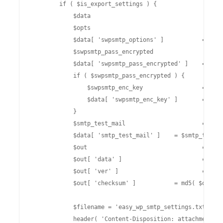
	if ( $is_export_settings ) {

	    $data					 = array();

	    $opts					 = get_option( 'swpsmtp_options', array() );

	    $data[ 'swpsmtp_options' ]		 = $opts;

	    $swpsmtp_pass_encrypted			 = get_option( 'swpsmtp_pass_encrypted', false );

	    $data[ 'swpsmtp_pass_encrypted' ]	 = $swpsmtp_pass_encrypted;

	    if ( $swpsmtp_pass_encrypted ) {

		$swpsmtp_enc_key		 = get_option( 'swpsmtp_enc_key', false );

		$data[ 'swpsmtp_enc_key' ]	 = $swpsmtp_enc_key;

	    }

	    $smtp_test_mail			 = get_option( 'smtp_test_mail', array() );

	    $data[ 'smtp_test_mail' ]	 = $smtp_test_mail;

	    $out				 = array();

	    $out[ 'data' ]			 = serialize( $data );

	    $out[ 'ver' ]			 = 1;

	    $out[ 'checksum' ]		 = md5( $out[ 'data' ] );

	    $filename = 'easy_wp_smtp_settings.txt';

	    header( 'Content-Disposition: attachment; filename="' . $filename . '"' );
